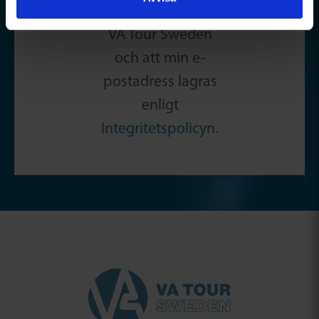
nyhetsbrev från
VA Tour Sweden
och att min e-
postadress lagras
enligt
Integritetspolicyn.