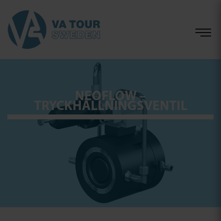
NEOFLOW –
TRYCKHÅLLNINGSVENTIL