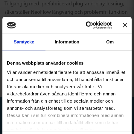
Tillgänglig med prefabricerad plug-and-play-lösning,
säkerställer NeoFlow långvarig och problemfri funktion
även på de mest svåråtkomliga platser.
Det är nu dags att skydda, hantera och bevara det som
Samtycke
Information
Om
är mest värdefullt. Det är dags för vatten i balans.
Vi ses på VA Tour Sweden i januari och februari
Denna webbplats använder cookies
2026!
Vi använder enhetsidentifierare för att anpassa innehållet
och annonserna till användarna, tillhandahålla funktioner
för sociala medier och analysera vår trafik. Vi
vidarebefordrar även sådana identifierare och annan
information från din enhet till de sociala medier och
annons- och analysföretag som vi samarbetar med.
Dessa kan i sin tur kombinera informationen med annan
information som du har tillhandahållit eller som de har
PRENUMERERA PÅ VÅRT
samlat in när du har använt deras tjänster.