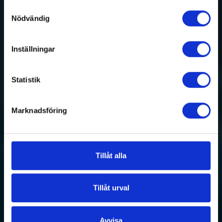
NYHETSBREV
Samtyckesval
Nödvändig
Med VA Tour Swedens nyhetsbrev
Inställningar
får du de senaste nyheterna.
Statistik
Marknadsföring
Tillåt alla
Prenumerera
Tillåt urval
Jag samtycker
till att ta emot
Avvisa