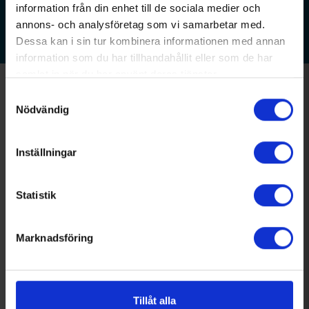
information från din enhet till de sociala medier och
annons- och analysföretag som vi samarbetar med.
Dessa kan i sin tur kombinera informationen med annan
information som du har tillhandahållit eller som de har
samlat in när du har använt deras tjänster.
Samtyckesval
Nödvändig
Inställningar
Statistik
VA Tour Sweden arrangeras av VA & VVS-
Fabrikanterna och Svenska Mässan och vänder sig till
Marknadsföring
personer som på något sätt arbetar med VA. Mässan är
kostnadsfri att besöka.
LÄNKAR
Tillåt alla