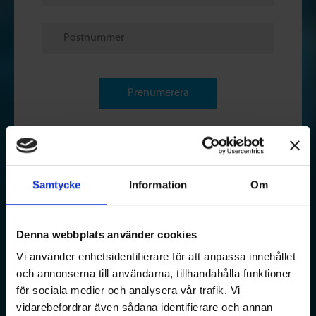
Prenumerera
Jag samtycker
till att ta emot
nyhetsbrev från
Samtycke
Information
Om
VA Tour Sweden
och att min e-
Denna webbplats använder cookies
postadress lagras
Vi använder enhetsidentifierare för att anpassa innehållet
och annonserna till användarna, tillhandahålla funktioner
enligt
för sociala medier och analysera vår trafik. Vi
Integritetspolicyn.
vidarebefordrar även sådana identifierare och annan