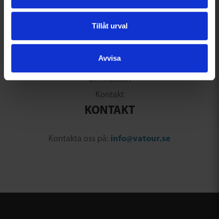
Program
Tillåt urval
Seminarier
Utställare
Avvisa
WaterAid
Om mässan
Kontakt
KONTAKT
Kontakta oss på:
info@vatour.se